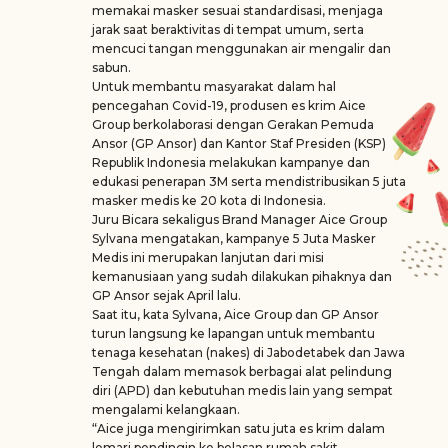
memakai masker sesuai standardisasi, menjaga
jarak saat beraktivitas di tempat umum, serta
mencuci tangan menggunakan air mengalir dan
sabun.
Untuk membantu masyarakat dalam hal
pencegahan Covid-19, produsen es krim Aice
Group berkolaborasi dengan Gerakan Pemuda
Ansor (GP Ansor) dan Kantor Staf Presiden (KSP)
Republik Indonesia melakukan kampanye dan
edukasi penerapan 3M serta mendistribusikan 5 juta
masker medis ke 20 kota di Indonesia.
Juru Bicara sekaligus Brand Manager Aice Group
Sylvana mengatakan, kampanye 5 Juta Masker
Medis ini merupakan lanjutan dari misi
kemanusiaan yang sudah dilakukan pihaknya dan
GP Ansor sejak April lalu.
Saat itu, kata Sylvana, Aice Group dan GP Ansor
turun langsung ke lapangan untuk membantu
tenaga kesehatan (nakes) di Jabodetabek dan Jawa
Tengah dalam memasok berbagai alat pelindung
diri (APD) dan kebutuhan medis lain yang sempat
mengalami kelangkaan.
“Aice juga mengirimkan satu juta es krim dalam
lemari pendingin ke belasan rumah sakit