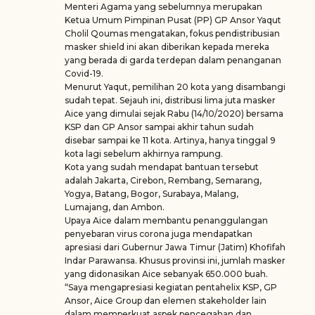
Menteri Agama yang sebelumnya merupakan
Ketua Umum Pimpinan Pusat (PP) GP Ansor Yaqut
Cholil Qoumas mengatakan, fokus pendistribusian
masker shield ini akan diberikan kepada mereka
yang berada di garda terdepan dalam penanganan
Covid-19.
Menurut Yaqut, pemilihan 20 kota yang disambangi
sudah tepat. Sejauh ini, distribusi lima juta masker
Aice yang dimulai sejak Rabu (14/10/2020) bersama
KSP dan GP Ansor sampai akhir tahun sudah
disebar sampai ke 11 kota. Artinya, hanya tinggal 9
kota lagi sebelum akhirnya rampung.
Kota yang sudah mendapat bantuan tersebut
adalah Jakarta, Cirebon, Rembang, Semarang,
Yogya, Batang, Bogor, Surabaya, Malang,
Lumajang, dan Ambon.
Upaya Aice dalam membantu penanggulangan
penyebaran virus corona juga mendapatkan
apresiasi dari Gubernur Jawa Timur (Jatim) Khofifah
Indar Parawansa. Khusus provinsi ini, jumlah masker
yang didonasikan Aice sebanyak 650.000 buah.
“Saya mengapresiasi kegiatan pentahelix KSP, GP
Ansor, Aice Group dan elemen stakeholder lain
dalam memperkuat aspek pencegahan dan