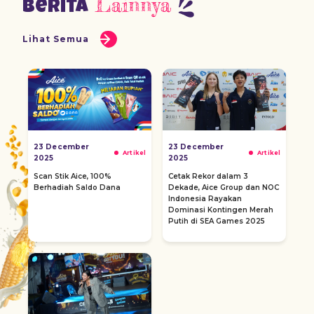
Lainnya
Berita
Lihat Semua
23 December
23 December
Artikel
Artikel
2025
2025
Scan Stik Aice, 100%
Cetak Rekor dalam 3
Berhadiah Saldo Dana
Dekade, Aice Group dan NOC
Indonesia Rayakan
Dominasi Kontingen Merah
Putih di SEA Games 2025