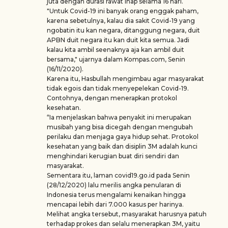
juta dengan durasi rawat inap selama 16 hari.
"Untuk Covid-19 ini banyak orang enggak paham,
karena sebetulnya, kalau dia sakit Covid-19 yang
ngobatin itu kan negara, ditanggung negara, duit
APBN duit negara itu kan duit kita semua. Jadi
kalau kita ambil seenaknya aja kan ambil duit
bersama," ujarnya dalam Kompas.com, Senin
(16/11/2020).
Karena itu, Hasbullah mengimbau agar masyarakat
tidak egois dan tidak menyepelekan Covid-19.
Contohnya, dengan menerapkan protokol
kesehatan.
“Ia menjelaskan bahwa penyakit ini merupakan
musibah yang bisa dicegah dengan mengubah
perilaku dan menjaga gaya hidup sehat. Protokol
kesehatan yang baik dan disiplin 3M adalah kunci
menghindari kerugian buat diri sendiri dan
masyarakat.
Sementara itu, laman covid19.go.id pada Senin
(28/12/2020) lalu merilis angka penularan di
Indonesia terus mengalami kenaikan hingga
mencapai lebih dari 7.000 kasus per harinya.
Melihat angka tersebut, masyarakat harusnya patuh
terhadap prokes dan selalu menerapkan 3M, yaitu