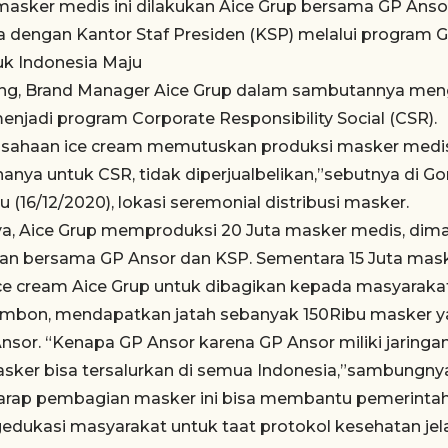
masker medis ini dilakukan Aice Grup bersama GP Anso
 dengan Kantor Staf Presiden (KSP) melalui program Ge
k Indonesia Maju
ong, Brand Manager Aice Grup dalam sambutannya me
enjadi program Corporate Responsibility Social (CSR).
usahaan ice cream memutuskan produksi masker medis s
anya untuk CSR, tidak diperjualbelikan,”sebutnya di 
(16/12/2020), lokasi seremonial distribusi masker.
a, Aice Grup memproduksi 20 Juta masker medis, dima
ikan bersama GP Ansor dan KSP. Sementara 15 Juta mask
 ice cream Aice Grup untuk dibagikan kepada masyarakat
mbon, mendapatkan jatah sebanyak 150Ribu masker ya
nsor. “Kenapa GP Ansor karena GP Ansor miliki jaringan
sker bisa tersalurkan di semua Indonesia,”sambungny
harap pembagian masker ini bisa membantu pemerinta
edukasi masyarakat untuk taat protokol kesehatan je