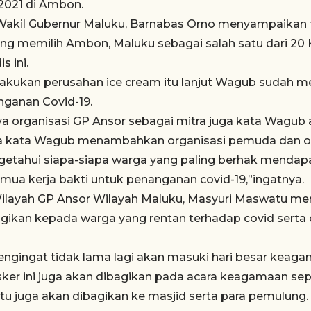
2021 di Ambon.
akil Gubernur Maluku, Barnabas Orno menyampaikan 
ng memilih Ambon, Maluku sebagai salah satu dari 20 K
 ini.
lakukan perusahan ice cream itu lanjut Wagub sudah 
ganan Covid-19.
nya organisasi GP Ansor sebagai mitra juga kata Wagub 
na kata Wagub menambahkan organisasi pemuda dan o
etahui siapa-siapa warga yang paling berhak mendapa
emua kerja bakti untuk penanganan covid-19,”ingatnya.
Wilayah GP Ansor Wilayah Maluku, Masyuri Maswatu 
bagikan kepada warga yang rentan terhadap covid serta 
mengingat tidak lama lagi akan masuki hari besar keag
er ini juga akan dibagikan pada acara keagamaan seper
tu juga akan dibagikan ke masjid serta para pemulung. 