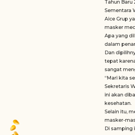
Tahun Baru 
Sementara W
Aice Grup ya
masker medis
Apa yang di
dalam penan
Dan dipilih
tepat kare
sangat meng
“Mari kita s
Sekretaris 
ini akan di
kesehatan.
Selain itu, 
masker-mask
Di samping i