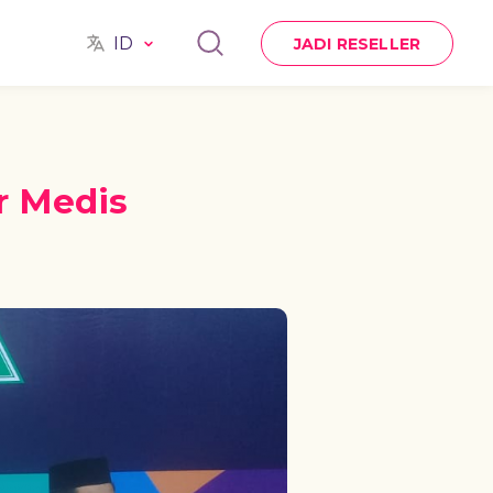
ID
JADI RESELLER
r Medis