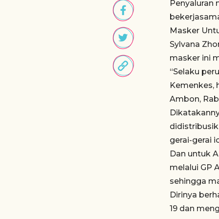
Penyaluran 
bekerjasama
Masker Untu
Sylvana Zh
masker ini m
“Selaku per
Kemenkes, h
Ambon, Rabu 
Dikatakanny
didistribus
gerai-gerai
Dan untuk A
melalui GP A
sehingga ma
Dirinya ber
19 dan meng