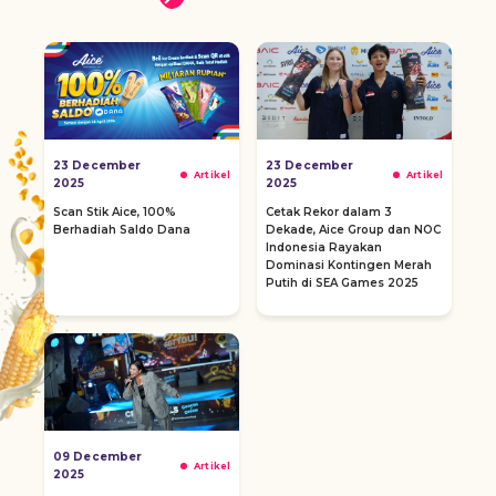
23 December
23 December
Artikel
Artikel
2025
2025
Scan Stik Aice, 100%
Cetak Rekor dalam 3
Berhadiah Saldo Dana
Dekade, Aice Group dan NOC
Indonesia Rayakan
Dominasi Kontingen Merah
Putih di SEA Games 2025
09 December
Artikel
2025