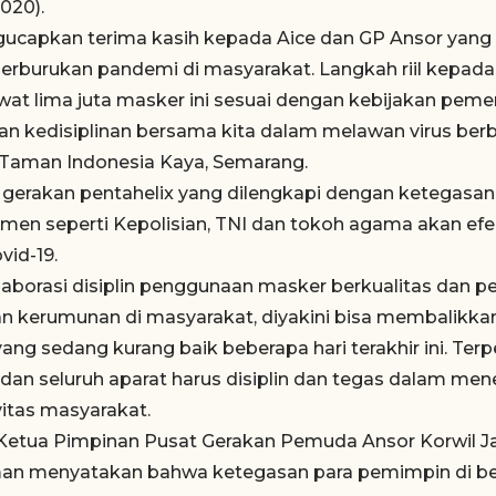
020).
ucapkan terima kasih kepada Aice dan GP Ansor yang
rburukan pandemi di masyarakat. Langkah riil kepad
ewat lima juta masker ini sesuai dengan kebijakan peme
n kedisiplinan bersama kita dalam melawan virus berba
 Taman Indonesia Kaya, Semarang.
n gerakan pentahelix yang dilengkapi dengan ketegas
emen seperti Kepolisian, TNI dan tokoh agama akan efe
vid-19.
kolaborasi disiplin penggunaan masker berkualitas dan
 kerumunan di masyarakat, diyakini bisa membalikkan
ang sedang kurang baik beberapa hari terakhir ini. Ter
dan seluruh aparat harus disiplin dan tegas dalam me
vitas masyarakat.
etua Pimpinan Pusat Gerakan Pemuda Ansor Korwil J
an menyatakan bahwa ketegasan para pemimpin di ber