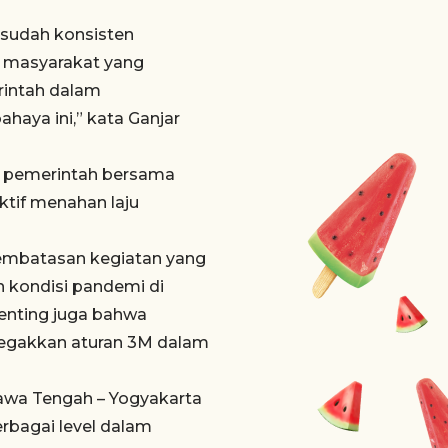
 sudah konsisten
a masyarakat yang
rintah dalam
haya ini,” kata Ganjar
an pemerintah bersama
ktif menahan laju
 pembatasan kegiatan yang
 kondisi pandemi di
penting juga bahwa
negakkan aturan 3M dalam
awa Tengah – Yogyakarta
bagai level dalam