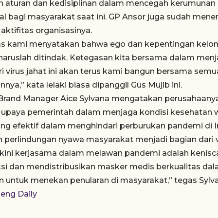
aturan dan kedisiplinan dalam mencegah kerumunan 
al bagi masyarakat saat ini. GP Ansor juga sudah menera
 aktifitas organisasinya.
gas kami menyatakan bahwa ego dan kepentingan kel
aruslah ditindak. Ketegasan kita bersama dalam men
ari virus jahat ini akan terus kami bangun bersama se
nnya,” kata lelaki biasa dipanggil Gus Mujib ini.
rand Manager Aice Sylvana mengatakan perusahaanya
upaya pemerintah dalam menjaga kondisi kesehatan 
ang efektif dalam menghindari perburukan pandemi di 
 perlindungan nyawa masyarakat menjadi bagian dari vi
ini kerjasama dalam melawan pandemi adalah kenisca
 dan mendistribusikan masker medis berkualitas dala
n untuk menekan penularan di masyarakat,” tegas Sylv
teng Daily