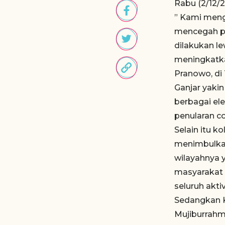
Rabu (2/12/2
” Kami meng
mencegah pe
dilakukan l
meningkatka
Pranowo, di
Ganjar yaki
berbagai el
penularan co
Selain itu 
menimbulkan
wilayahnya y
masyarakat 
seluruh akti
Sedangkan K
Mujiburrahm