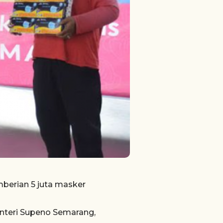
berian 5 juta masker
enteri Supeno Semarang,