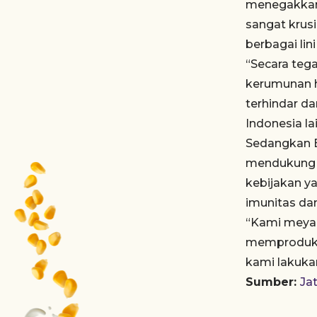
menegakkan 
sangat krusi
berbagai lini
“Secara te
kerumunan h
terhindar d
Indonesia lai
Sedangkan B
mendukung 
kebijakan y
imunitas dan
“Kami meyak
memproduksi
kami lakuka
Sumber:
Ja