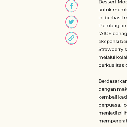
Dessert Moch
untuk membu
ini berhasi
‘Pembagian 
“AICE bahag
ekspansi ber
Strawberry s
melalui kol
berkualitas
Berdasarkan 
dengan mak
kembali kada
berpuasa. I
menjadi pil
mempererat 