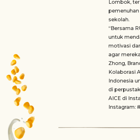
Lombok, ter
pemenuhan p
sekolah.
“Bersama R
untuk mend
motivasi da
agar mereka
Zhong, Bran
Kolaborasi 
Indonesia u
di perpusta
AICE di Inst
Instagram: 