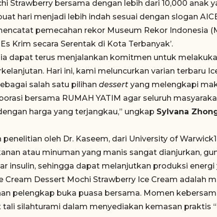
i Strawberry bersama dengan lebih dari 10,000 anak ya
at hari menjadi lebih indah sesuai dengan slogan AICE:
l mencatat pemecahan rekor Museum Rekor Indonesia (
Es Krim secara Serentak di Kota Terbanyak’.
ia dapat terus menjalankan komitmen untuk melakuka
kelanjutan. Hari ini, kami meluncurkan varian terbaru 
ebagai salah satu pilihan
dessert
yang melengkapi mak
aborasi bersama RUMAH YATIM agar seluruh masyaraka
 dengan harga yang terjangkau,” ungkap
Sylvana Zhong
penelitian oleh Dr. Kaseem, dari University of Warwick
anan atau minuman yang manis sangat dianjurkan, g
r insulin, sehingga dapat melanjutkan produksi energi
ce Cream Dessert Mochi Strawberry Ice Cream adalah 
ihan pelengkap buka puasa bersama. Momen kebersama
tali silahturami dalam menyediakan kemasan praktis “M