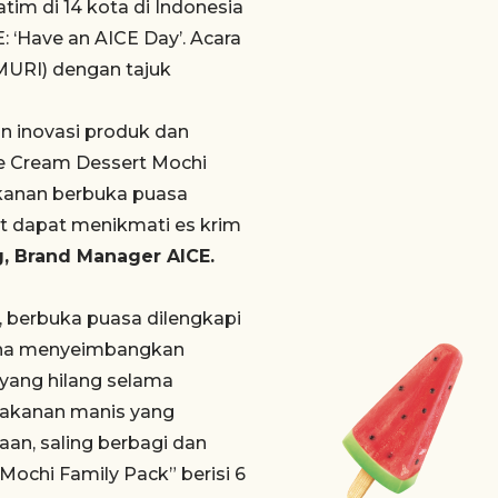
tim di 14 kota di Indonesia
 ‘Have an AICE Day’. Acara
MURI) dengan tajuk
n inovasi produk dan
Ice Cream Dessert Mochi
anan berbuka puasa
t dapat menikmati es krim
, Brand Manager AICE.
1, berbuka puasa dilengkapi
una menyeimbangkan
 yang hilang selama
makanan manis yang
an, saling berbagi dan
ochi Family Pack” berisi 6