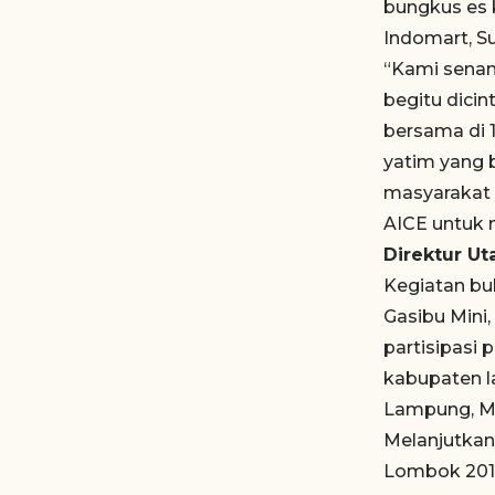
bungkus es 
Indomart, S
“Kami senan
begitu dici
bersama di 
yatim yang 
masyarakat 
AICE untuk 
Direktur U
Kegiatan bu
Gasibu Mini
partisipasi
kabupaten la
Lampung, Me
Melanjutkan
Lombok 201