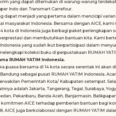
krim yang dapat ditemukan di warung-warung terdekat
uper Indo dan Transmart Carrefour.
g dapat menjadi yang pertama dalam mencicipi varian t
ntai masyarakat Indonesia. Bersama dengan AICE, kam
14 kota di Indonesia juga berbagi paket perlengkapan 
berprestasi dan membutuhkan bantuan kita. Kami bert
Indonesia yang sudah ikut berpartisipasi dalam meny
melengkapi koleksi buku di perpustakaan RUMAH YATIM
tama RUMAH YATIM Indonesia.
ka puasa bersama di 14 kota secara serentak ini akan 
, Bandung sebagai pusat RUMAH YATIM Indonesia. Acara
 perwakilan Pemerintah Kota/ Kabupaten setempat. Sela
innya adalah Jakarta, Tangerang, Tegal, Surabaya, Yog
dan, Pekanbaru, Banda Aceh, Banjarmasin, Balikpapa
 komitmen AICE terhadap pemberian bantuan bagi ko
8, AICE juga berkolaborasi dengan RUMAH YATIM dal