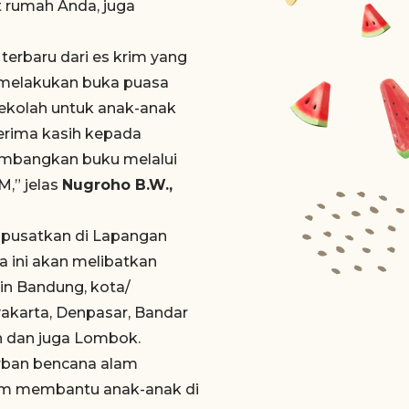
 rumah Anda, juga
erbaru dari es krim yang
i melakukan buka puasa
sekolah untuk anak-anak
erima kasih kepada
umbangkan buku melalui
,” jelas
Nugroho B.W.,
dipusatkan di Lapangan
 ini akan melibatkan
in Bandung, kota/
yakarta, Denpasar, Bandar
n dan juga Lombok.
rban bencana alam
am membantu anak-anak di