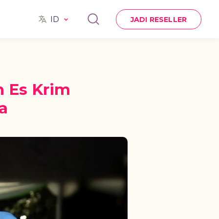
ID
JADI RESELLER
n Es Krim
a