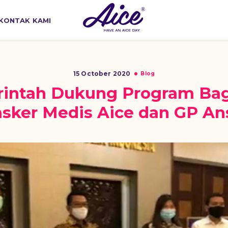
KONTAK KAMI
15 October 2020
Blog
intah Dukung Program Bag
sker Medis Aice dan GP An