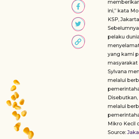
memberikan 
ini,” kata 
KSP, Jakarta
Sebelumnya,
pelaku duni
menyelamatk
yang kami p
masyarakat 
Sylvana men
melalui ber
pemerintah
Disebutkan,
melalui ber
pemerintaha
Mikro Kecil
Source:
Jaka