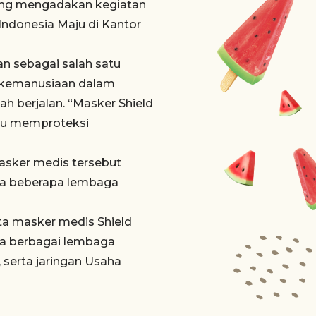
ang mengadakan kegiatan
Indonesia Maju di Kantor
n sebagai salah satu
si kemanusiaan dalam
h berjalan. “Masker Shield
pu memproteksi
asker medis tersebut
ama beberapa lembaga
ta masker medis Shield
ma berbagai lembaga
serta jaringan Usaha