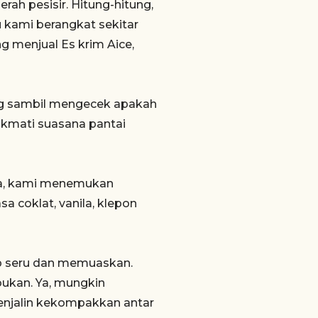
ah pesisir. Hitung-hitung,
u kami berangkat sekitar
g menjual Es krim Aice,
ung sambil mengecek apakah
ikmati suasana pantai
ana, kami menemukan
a coklat, vanila, klepon
kup seru dan memuaskan.
ukan. Ya, mungkin
 menjalin kekompakkan antar