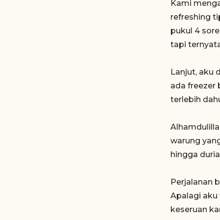
Kami mengar
refreshing t
pukul 4 sor
tapi ternyat
Lanjut, aku
ada freezer
terlebih da
Alhamdulill
warung yang 
hingga duria
Perjalanan 
Apalagi aku
keseruan kam