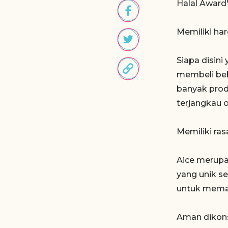
Halal Award"
Memiliki ha
Siapa disini
membeli bebe
banyak prod
terjangkau 
Memiliki ras
Aice merupak
yang unik se
untuk meman
Aman dikon