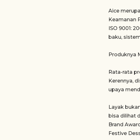
Aice merupa
Keamanan Pa
ISO 9001: 20
baku, sistem
Produknya 
Rata-rata p
Kerennya, d
upaya men
Layak bukan
bisa dilihat
Brand Award
Festive Des