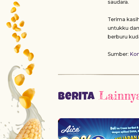
saudara.
Terima kasi
untukku dan
berburu kud
Sumber:
Ko
Lainny
Berita