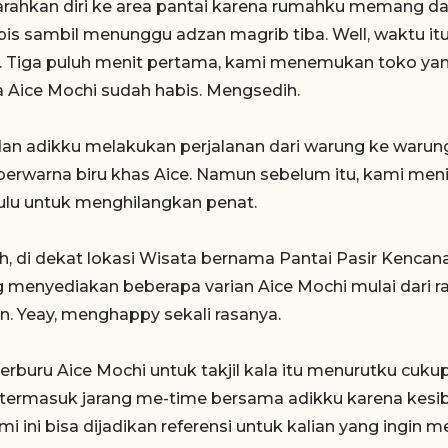
ahkan diri ke area pantai karena rumahku memang daer
ipis sambil menunggu adzan magrib tiba. Well, waktu it
e. Tiga puluh menit pertama, kami menemukan toko yan
a Aice Mochi sudah habis. Mengsedih.
 dan adikku melakukan perjalanan dari warung ke war
 berwarna biru khas Aice. Namun sebelum itu, kami men
hulu untuk menghilangkan penat.
ah, di dekat lokasi Wisata bernama Pantai Pasir Kenc
menyediakan beberapa varian Aice Mochi mulai dari ras
n. Yeay, menghappy sekali rasanya.
berburu Aice Mochi untuk takjil kala itu menurutku cu
 termasuk jarang me-time bersama adikku karena kesib
i ini bisa dijadikan referensi untuk kalian yang ingin