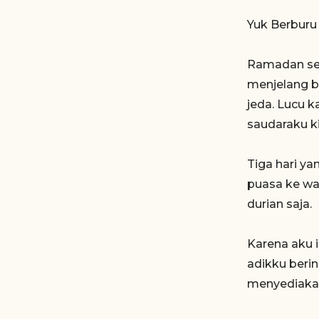
Yuk Berburu 
Ramadan sel
menjelang b
jeda. Lucu 
saudaraku k
Tiga hari ya
puasa ke war
durian saja.
Karena aku i
adikku beri
menyediakan