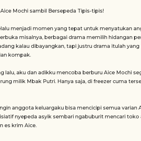
Aice Mochi sambil Bersepeda Tipis-tipis!
alu menjadi momen yang tepat untuk menyatukan angg
erbuka misalnya, berbagai drama memilih hidangan pem
kadang kalau dibayangkan, tapi justru drama itulah ya
ian kompak.
ng lalu, aku dan adikku mencoba berburu Aice Mochi sega
ung milik Mbak Putri. Hanya saja, di freezer cuma terse
ngin anggota keluargaku bisa mencicipi semua varian A
nisiatif nyepeda asyik sembari ngabuburit mencari tok
 es krim Aice.