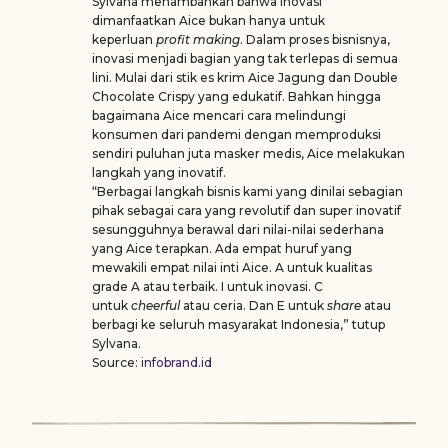
Sylvana menambahkan bahwa inovasi
dimanfaatkan Aice bukan hanya untuk
keperluan
profit making
. Dalam proses bisnisnya,
inovasi menjadi bagian yang tak terlepas di semua
lini. Mulai dari stik es krim Aice Jagung dan Double
Chocolate Crispy yang edukatif. Bahkan hingga
bagaimana Aice mencari cara melindungi
konsumen dari pandemi dengan memproduksi
sendiri puluhan juta masker medis, Aice melakukan
langkah yang inovatif.
“Berbagai langkah bisnis kami yang dinilai sebagian
pihak sebagai cara yang revolutif dan super inovatif
sesungguhnya berawal dari nilai-nilai sederhana
yang Aice terapkan. Ada empat huruf yang
mewakili empat nilai inti Aice. A untuk kualitas
grade A atau terbaik. I untuk inovasi. C
untuk
cheerful
atau ceria. Dan E untuk
share
atau
berbagi ke seluruh masyarakat Indonesia,” tutup
Sylvana.
Source:
infobrand.id