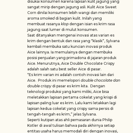
disukai konsumen karena lapisan kulit jagung yang
sangat mirip dengan jagung asli. Kulit Aice Sweet
Corn dinilai konsumen lebih wangi dan memiliki
aroma
smoked
di bagian kulit. Inilah yang
membuat rasanya
klop
dengan isian es krim rasa
jagung saat lumer di mulut konsumen.
Saat ditanyakan mengenai inovasi atas varian es
krim dengan bentuk dan rasa yang “klasik”, Sylvana
kembali membuka satu kuncian inovasi produk
Aice lainnya. Ia memulainya dengan membuka
posisi penjualan yang primadona di jajaran produk
Aice. Menurutnya, Aice Double Chocolate Crispy
adalah salah satu best seller Aice di pasar.
“Es krim varian ini adalah contoh inovasi lain dari
Aice. Produk ini memelopori
double chocolate dan
double crispy
di pasar es krim kita. Dengan
teknologi produksi yang kami miliki, Aice bisa
meletakkan lapisan pertama cokelat yang krispi di
lapisan paling luar es krim. Lalu kami letakkan lagi
lapisan kedua cokelat yang crispy sama persis di
tengah-tengah es krim,” jelas Sylvana.
Seperti kutipan atas ahli pemasaran dunia Philip
Kotler di awal tulisan bahwa pada akhirnya setiap
entitas usaha harus memodali diri dengan inovasi,