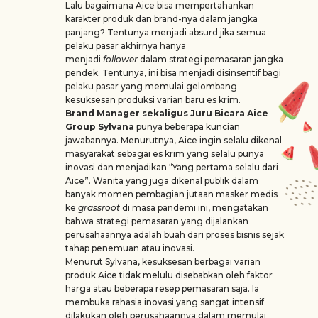
Lalu bagaimana Aice bisa mempertahankan
karakter produk dan brand-nya dalam jangka
panjang? Tentunya menjadi absurd jika semua
pelaku pasar akhirnya hanya
menjadi
follower
dalam strategi pemasaran jangka
pendek. Tentunya, ini bisa menjadi disinsentif bagi
pelaku pasar yang memulai gelombang
kesuksesan produksi varian baru es krim.
Brand Manager sekaligus Juru Bicara Aice
Group Sylvana
punya beberapa kuncian
jawabannya. Menurutnya, Aice ingin selalu dikenal
masyarakat sebagai es krim yang selalu punya
inovasi dan menjadikan “Yang pertama selalu dari
Aice”. Wanita yang juga dikenal publik dalam
banyak momen pembagian jutaan masker medis
ke
grassroot
di masa pandemi ini, mengatakan
bahwa strategi pemasaran yang dijalankan
perusahaannya adalah buah dari proses bisnis sejak
tahap penemuan atau inovasi.
Menurut Sylvana, kesuksesan berbagai varian
produk Aice tidak melulu disebabkan oleh faktor
harga atau beberapa resep pemasaran saja. Ia
membuka rahasia inovasi yang sangat intensif
dilakukan oleh perusahaannya dalam memulai