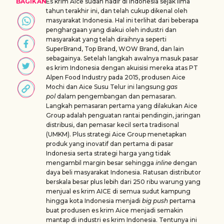
BAGIKAN
Es krim Aice sudah hadir di Indonesia sejak lima
tahun terakhir ini, dan telah cukup dikenal oleh
masyarakat Indonesia. Hal ini terlihat dari beberapa
penghargaan yang diakui oleh industri dan
masyarakat yang telah diraihnya seperti
SuperBrand, Top Brand, WOW Brand, dan lain
sebagainya. Setelah langkah awalnya masuk pasar
es krim Indonesia dengan akuisisi mereka atas PT
Alpen Food Industry pada 2015, produsen Aice
Mochi dan Aice Susu Telur ini langsung
gas
pol
dalam pengembangan dan pemasaran.
Langkah pemasaran pertama yang dilakukan Aice
Group adalah penguatan rantai pendingin, jaringan
distribusi, dan pemasar kecil serta tradisonal
(UMKM). Plus strategi Aice Group menetapkan
produk yang inovatif dan pertama di pasar
Indonesia serta strategi harga yang tidak
mengambil margin besar sehingga
inline
dengan
daya beli masyarakat Indonesia. Ratusan distributor
berskala besar plus lebih dari 250 ribu warung yang
menjual es krim AICE di semua sudut kampung
hingga kota Indonesia menjadi
big push
pertama
buat produsen es krim Aice menjadi semakin
mantap di industri es krim Indonesia. Tentunya ini