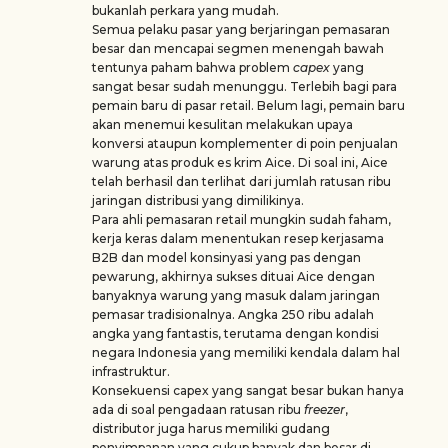
bukanlah perkara yang mudah.
Semua pelaku pasar yang berjaringan pemasaran
besar dan mencapai segmen menengah bawah
tentunya paham bahwa problem
capex
yang
sangat besar sudah menunggu. Terlebih bagi para
pemain baru di pasar retail. Belum lagi, pemain baru
akan menemui kesulitan melakukan upaya
konversi ataupun komplementer di poin penjualan
warung atas produk es krim Aice. Di soal ini, Aice
telah berhasil dan terlihat dari jumlah ratusan ribu
jaringan distribusi yang dimilikinya.
Para ahli pemasaran retail mungkin sudah faham,
kerja keras dalam menentukan resep kerjasama
B2B dan model konsinyasi yang pas dengan
pewarung, akhirnya sukses dituai Aice dengan
banyaknya warung yang masuk dalam jaringan
pemasar tradisionalnya. Angka 250 ribu adalah
angka yang fantastis, terutama dengan kondisi
negara Indonesia yang memiliki kendala dalam hal
infrastruktur.
Konsekuensi capex yang sangat besar bukan hanya
ada di soal pengadaan ratusan ribu
freezer
,
distributor juga harus memiliki gudang
penyimpanan yang cukup banyak dan besar di