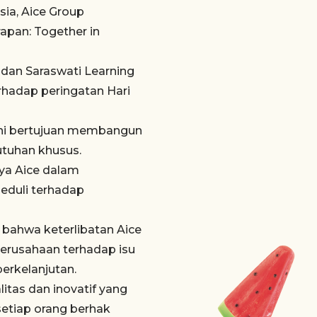
ia, Aice Group
apan: Together in
 dan Saraswati Learning
rhadap peringatan Hari
a ini bertujuan membangun
tuhan khusus.
ya Aice dalam
peduli terhadap
 bahwa keterlibatan Aice
erusahaan terhadap isu
erkelanjutan.
tas dan inovatif yang
setiap orang berhak