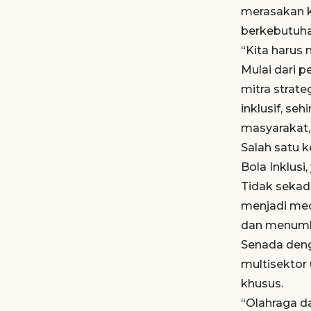
merasakan 
berkebutuhan
“Kita harus
Mulai dari 
mitra strate
inklusif, s
masyarakat,”
Salah satu k
Bola Inklus
Tidak sekad
menjadi med
dan menumbu
Senada deng
multisektor
khusus.
“Olahraga d