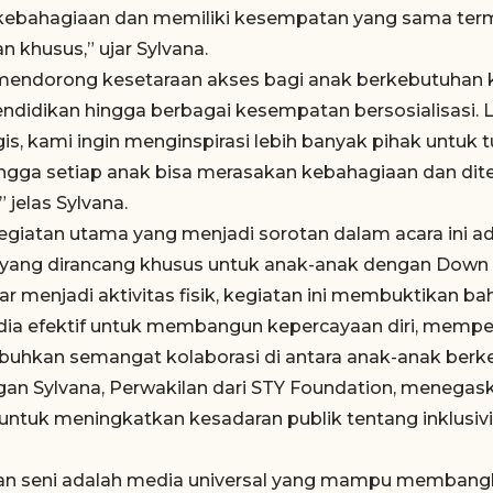
kebahagiaan dan memiliki kesempatan yang sama ter
 khusus,” ujar Sylvana.
 mendorong kesetaraan akses bagi anak berkebutuhan k
pendidikan hingga berbagai kesempatan bersosialisasi.
gis, kami ingin menginspirasi lebih banyak pihak untu
ehingga setiap anak bisa merasakan kebahagiaan dan di
 jelas Sylvana.
egiatan utama yang menjadi sorotan dalam acara ini ad
i, yang dirancang khusus untuk anak-anak dengan Down
ar menjadi aktivitas fisik, kegiatan ini membuktikan b
ia efektif untuk membangun kepercayaan diri, mempe
hkan semangat kolaborasi di antara anak-anak berk
an Sylvana, Perwakilan dari STY Foundation, menegask
 untuk meningkatkan kesadaran publik tentang inklusi
an seni adalah media universal yang mampu membangk